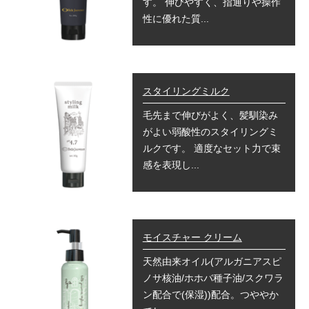
す。 伸びやすく、指通りや操作
性に優れた質...
スタイリングミルク
毛先まで伸びがよく、髪馴染み
がよい弱酸性のスタイリングミ
ルクです。 適度なセット力で束
感を表現し...
モイスチャー クリーム
天然由来オイル(アルガニアスピ
ノサ核油/ホホバ種子油/スクワラ
ン配合で(保湿))配合。つややか