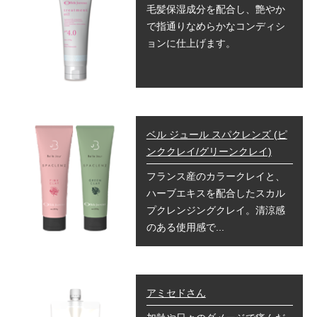
毛髪保湿成分を配合し、艶やか
で指通りなめらかなコンディシ
ョンに仕上げます。
ベル ジュール スパクレンズ (ピ
ンククレイ/グリーンクレイ)
フランス産のカラークレイと、
ハーブエキスを配合したスカル
プクレンジングクレイ。清涼感
のある使用感で...
アミセドさん