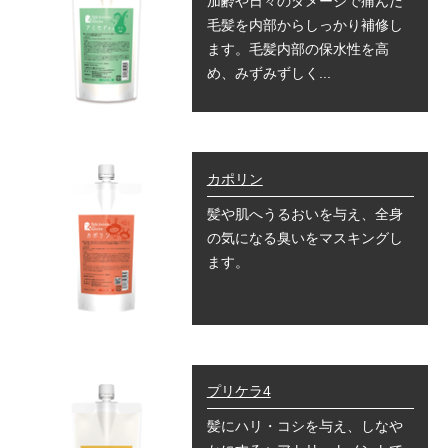
加齢や日々のダメージで痛んだ
毛髪を内部からしっかり補修し
ます。毛髪内部の保水性を高
め、みずみずしく...
カポリン
髪や肌へうるおいを与え、全身
の気になる臭いをマスキングし
ます。
プリケラ4
髪にハリ・コシを与え、しなや