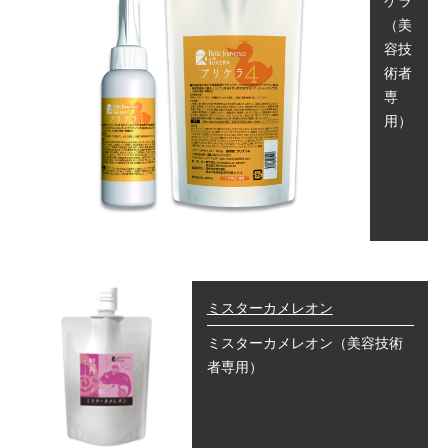
ケラ
（美
容技
術者
専
用）
ミスターカメレオン
ミスターカメレオン
（美容技術
者専用）