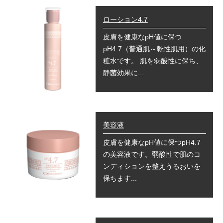
ローション4.7
皮膚を健康なpH値に保つ
pH4.7（普通肌～乾性肌用）の化
粧水です。 肌を弱酸性に保ち、
静菌効果に...
美容液
皮膚を健康なpH値に保つpH4.7
の美容液です。弱酸性で肌のコ
ンディションを整えうるおいを
保ちます...