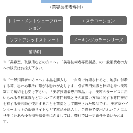
（美容技術者専用）
トリートメントウェーブロー
エステローション
ション
ソフトアシッドストレート
メーキングカラーシリーズ
補助剤
※『美容室、取扱店などの方々へ』
「美容技術者専用製品」の一般消費者の方
への販売はお控え下さい。
※『一般消費者の方々へ』
本品を購入し、ご自身で施術されると、地肌に付着
する等、思わぬ事故に繋がる恐れがあります。必ず専門知識と技術を持つ美容
室にて施術をお受け下さい。
「美容技術者専用製品」は、美容のサービスに用
いられる各種薬液などについての専門知識と
その取扱い方法に関する専門技術
を有する美容師が使用することを前提として開発された製品です。
美容室やイ
ンターネットの販売サイトなどで本品を購入し、ご自身で使用されたことによ
り生じたあらゆる損害損失等にきましては、弊社では一切責任を負いかねま
す。