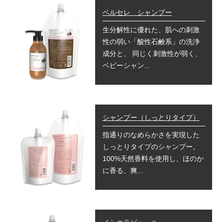
ベルセレ シャンプー
生分解性に優れた、肌への刺激
性の弱い「酸性石鹸系」の洗浄
成分と、 同じく刺激性が弱く、
ベビーシャン...
シャンプー（しっとりタイプ）
指通りのなめらかさを実現した
しっとりタイプのシャンプー。
100%天然香料を使用し、ほのか
に香る、爽...