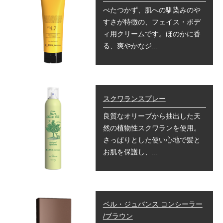
べたつかず、肌への馴染みのや
すさが特徴の、フェイス・ボデ
ィ用クリームです。ほのかに香
る、爽やかなジ...
スクワランスプレー
良質なオリーブから抽出した天
然の植物性スクワランを使用。
さっぱりとした使い心地で髪と
お肌を保護し、...
ベル・ジュバンス コンシーラー
/ブラウン