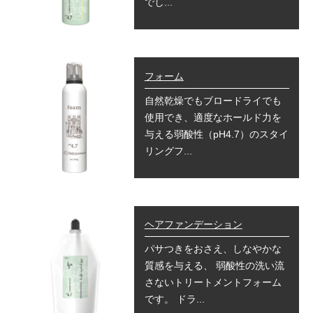
でし...
フォーム
自然乾燥でもブロードライでも
使用でき、適度なホールド力を
与える弱酸性（pH4.7）のスタイ
リングフ...
ヘアファンデーション
パサつきをおさえ、しなやかな
質感を与える、 弱酸性の洗い流
さないトリートメントフォーム
です。 ドラ...