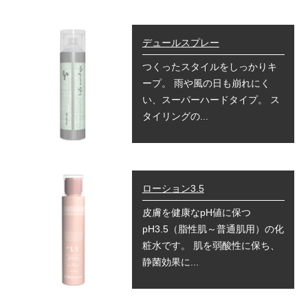
デュールスプレー
つくったスタイルをしっかりキ
ープ。 雨や風の日も崩れにく
い、スーパーハードタイプ。 ス
タイリングの...
ローション3.5
皮膚を健康なpH値に保つ
pH3.5（脂性肌～普通肌用）の化
粧水です。 肌を弱酸性に保ち、
静菌効果に...