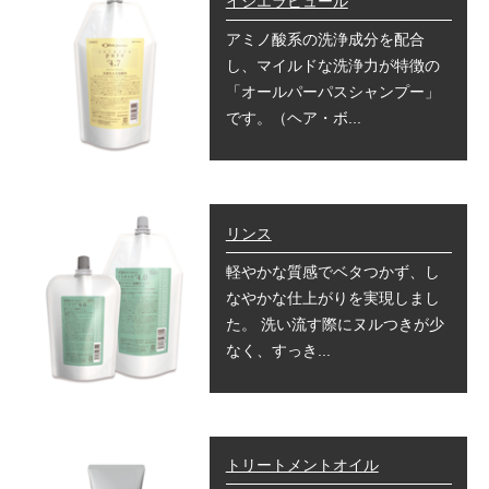
イシエラピュール
アミノ酸系の洗浄成分を配合
し、マイルドな洗浄力が特徴の
「オールパーパスシャンプー」
です。（ヘア・ボ...
リンス
軽やかな質感でベタつかず、し
なやかな仕上がりを実現しまし
た。 洗い流す際にヌルつきが少
なく、すっき...
トリートメントオイル