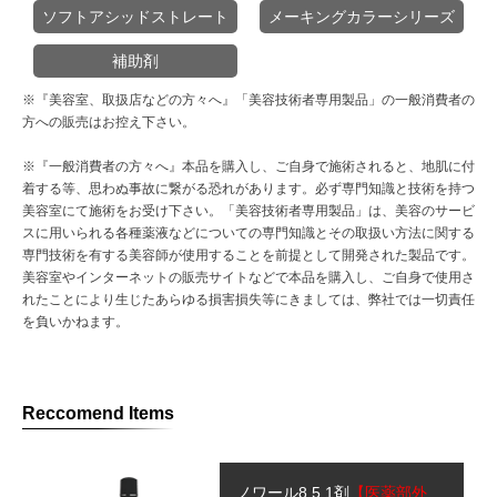
ソフトアシッドストレート
メーキングカラーシリーズ
補助剤
※『美容室、取扱店などの方々へ』
「美容技術者専用製品」の一般消費者の
方への販売はお控え下さい。
※『一般消費者の方々へ』
本品を購入し、ご自身で施術されると、地肌に付
着する等、思わぬ事故に繋がる恐れがあります。必ず専門知識と技術を持つ
美容室にて施術をお受け下さい。
「美容技術者専用製品」は、美容のサービ
スに用いられる各種薬液などについての専門知識と
その取扱い方法に関する
専門技術を有する美容師が使用することを前提として開発された製品です。
美容室やインターネットの販売サイトなどで本品を購入し、ご自身で使用さ
れたことにより生じたあらゆる損害損失等にきましては、弊社では一切責任
を負いかねます。
Reccomend Items
ノワール8.5 1剤
【医薬部外