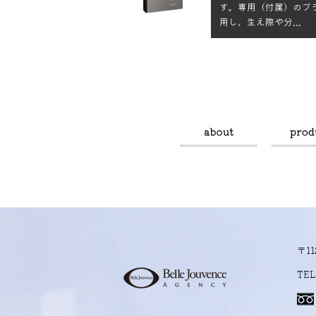
す。専用（付属）のブ
用し、生え際や分...
〒1
TEL