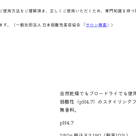
ご使用方法をご理解頂き、正しくご使用いただくため、専門知識を持つ
す。（一般社団法人 日本弱酸性美容協会 「
サロン検索
」)
自然乾燥でもブロードライでも使
弱酸性（pH4.7）のスタイリング
無香料。
pH4.7
280g 税込￥3,190（税率10％）