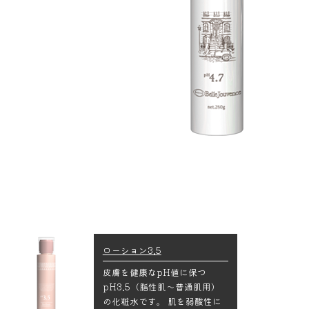
ローション3.5
皮膚を健康なpH値に保つ
pH3.5（脂性肌～普通肌用）
の化粧水です。 肌を弱酸性に