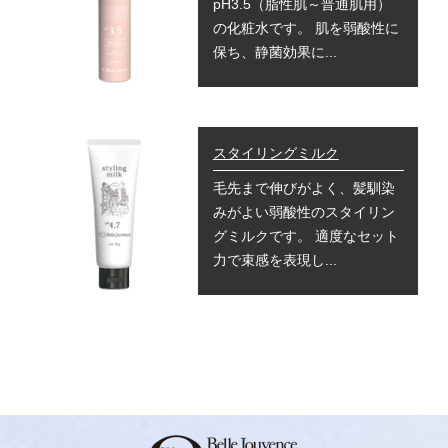
pH3.5（脂性肌～普通肌用）
の化粧水です。 肌を弱酸性に
保ち、静菌効果に...
スタイリングミルク
毛先まで伸びがよく、髪馴染
みがよい弱酸性のスタイリン
グミルクです。 適度なセット
力で束感を表現し...