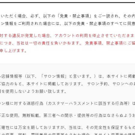
用いただく場合、必ず、以下の「免責・禁止事項」をご一読され、その
ロン情報をご利用された場合には、以下の免責・禁止事項のすべてに同
対する違反が発覚した場合、アカウントの利用を停止させていただきま
につき、当社は一切の責任を負いかねます。 免責事項、禁止事項にご
申し上げます。
各店舗情報等（以下、「サロン情報」と言います。）は、本サイトに掲
ご協力のもと、本サイトに掲載しております。 サロン予約、サロンへの
報を使用しないようお願い致します。
ロン様に対する迷惑行為（カスタマーハラスメントに該当する行為等）
不正な使用、無断転載、第三者への開示・提供等の行為はなさらぬよう
正確性には万全を期しておりますが、当社は、その完全性を保証するもの
名の変更、移転、電話番号の変更等をされた場合、本サイト変更後の情