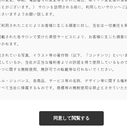
ことがございます。） サロンを訪問される前に、利用したいサロンへご
なさいますようお願い致します。
ご利用されたことによりお客様に生じる損害に対し、当社は一切責任を
掲載された各サロンで受けた美容サービスにより、お客様に生じた損害
いかねます。
載されている写真、イラスト等の著作物（以下、「コンテンツ」といい
属しているか、当社が正当な権利者よりの許諾を得て使用しているもので
ンツに関する無断使用、無許可での転載等は行わないでください。
ベル・ジュバンス、各商品、サービス等の名称、デザイン等に関する権
すべて当社に帰属するものです。商標等の無断使用は禁止とさせていた
同意して閲覧する