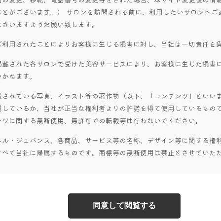
ことがございます。） サロンを訪問される前に、利用したいサロンへご
なさいますようお願い致します。
ご利用されたことによりお客様に生じる損害に対し、当社は一切責任を
掲載された各サロンで受けた美容サービスにより、お客様に生じた損害
いかねます。
載されている写真、イラスト等の著作物（以下、「コンテンツ」といい
属しているか、当社が正当な権利者よりの許諾を得て使用しているもので
ンツに関する無断使用、無許可での転載等は行わないでください。
ベル・ジュバンス、各商品、サービス等の名称、デザイン等に関する権
すべて当社に帰属するものです。商標等の無断使用は禁止とさせていた
同意して閲覧する