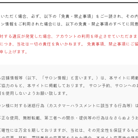
用いただく場合、必ず、以下の「免責・禁止事項」をご一読され、その
ロン情報をご利用された場合には、以下の免責・禁止事項のすべてに同
対する違反が発覚した場合、アカウントの利用を停止させていただきま
につき、当社は一切の責任を負いかねます。 免責事項、禁止事項にご
申し上げます。
各店舗情報等（以下、「サロン情報」と言います。）は、本サイトに掲
ご協力のもと、本サイトに掲載しております。 サロン予約、サロンへの
報を使用しないようお願い致します。
ロン様に対する迷惑行為（カスタマーハラスメントに該当する行為等）
不正な使用、無断転載、第三者への開示・提供等の行為はなさらぬよう
正確性には万全を期しておりますが、当社は、その完全性を保証するもの
名の変更、移転、電話番号の変更等をされた場合、本サイト変更後の情