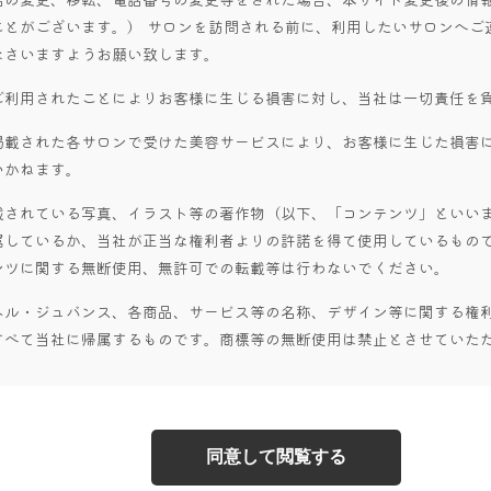
ことがございます。） サロンを訪問される前に、利用したいサロンへご
なさいますようお願い致します。
ご利用されたことによりお客様に生じる損害に対し、当社は一切責任を
掲載された各サロンで受けた美容サービスにより、お客様に生じた損害
いかねます。
載されている写真、イラスト等の著作物（以下、「コンテンツ」といい
属しているか、当社が正当な権利者よりの許諾を得て使用しているもので
ンツに関する無断使用、無許可での転載等は行わないでください。
ベル・ジュバンス、各商品、サービス等の名称、デザイン等に関する権
すべて当社に帰属するものです。商標等の無断使用は禁止とさせていた
同意して閲覧する