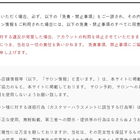
用いただく場合、必ず、以下の「免責・禁止事項」をご一読され、その
ロン情報をご利用された場合には、以下の免責・禁止事項のすべてに同
対する違反が発覚した場合、アカウントの利用を停止させていただきま
につき、当社は一切の責任を負いかねます。 免責事項、禁止事項にご
申し上げます。
各店舗情報等（以下、「サロン情報」と言います。）は、本サイトに掲
ご協力のもと、本サイトに掲載しております。 サロン予約、サロンへの
報を使用しないようお願い致します。
ロン様に対する迷惑行為（カスタマーハラスメントに該当する行為等）
不正な使用、無断転載、第三者への開示・提供等の行為はなさらぬよう
正確性には万全を期しておりますが、当社は、その完全性を保証するもの
名の変更、移転、電話番号の変更等をされた場合、本サイト変更後の情