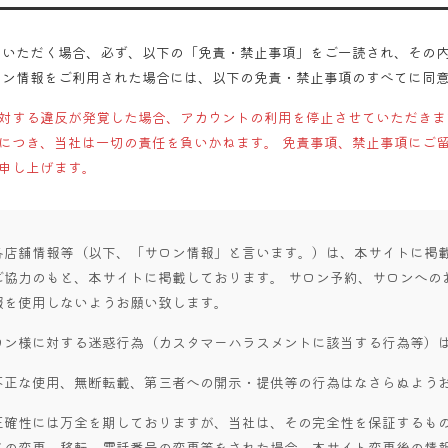
用いただく場合、必ず、以下の「免責・禁止事項」をご一読され、その
ロン情報をご利用された場合には、以下の免責・禁止事項のすべてに同
対する違反が発覚した場合、アカウントの利用を停止させていただきま
につき、当社は一切の責任を負いかねます。 免責事項、禁止事項にご
申し上げます。
各店舗情報等（以下、「サロン情報」と言います。）は、本サイトに掲
ご協力のもと、本サイトに掲載しております。 サロン予約、サロンへの
報を使用しないようお願い致します。
ロン様に対する迷惑行為（カスタマーハラスメントに該当する行為等）
不正な使用、無断転載、第三者への開示・提供等の行為はなさらぬよう
正確性には万全を期しておりますが、当社は、その完全性を保証するもの
名の変更、移転、電話番号の変更等をされた場合、本サイト変更後の情