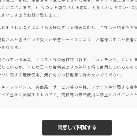
ことがございます。） サロンを訪問される前に、利用したいサロンへご
なさいますようお願い致します。
ご利用されたことによりお客様に生じる損害に対し、当社は一切責任を
掲載された各サロンで受けた美容サービスにより、お客様に生じた損害
いかねます。
載されている写真、イラスト等の著作物（以下、「コンテンツ」といい
属しているか、当社が正当な権利者よりの許諾を得て使用しているもので
ンツに関する無断使用、無許可での転載等は行わないでください。
ベル・ジュバンス、各商品、サービス等の名称、デザイン等に関する権
すべて当社に帰属するものです。商標等の無断使用は禁止とさせていた
同意して閲覧する